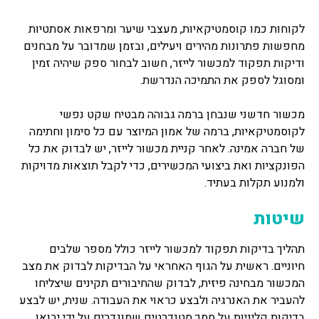
לקוחות כמו קוסמטיקאיות, מעצבי שיער ומרפאות אסתטיות
מחפשות פתרונות מהירים ויעילים, ובזמן שמדובר על מבחנים
ודיקות תפקוד למכשור לייזר, חשוב לבחור ספק שיהיה זמין
ומסוגל לספק את התמיכה הנדרשת.
מכשור חדשני שנבחן ברמה גבוהה מבטיח שקט נפשי
לקוסמטיקאיות, ברמה של אמון המיוצר עם כל סימון וחתימה
של חברה אמינה. לאחר קניית מכשור לייזר, יש לבדוק את כל
הפונקציות ואת ביצועי המכשירים, כדי לקבל תוצאות מדויקות
ולמנוע תקלות בעתיד.
שיטות
תהליך בדיקות תפקוד למכשור לייזר כולל מספר שלבים
חיוניים. ראשית על הגוף האחראי על הבדיקות לבדוק את מצב
המכשור מבחינה פיזית, לבדוק שהחיבורים תקינים שיצליחו
להעביר את האנרגיה ולבצע כראוי את העבודה. שנית, יש לבצע
בדיקות קליניות על סמך סטנדרטים שמוגדרים על ידי יבואן