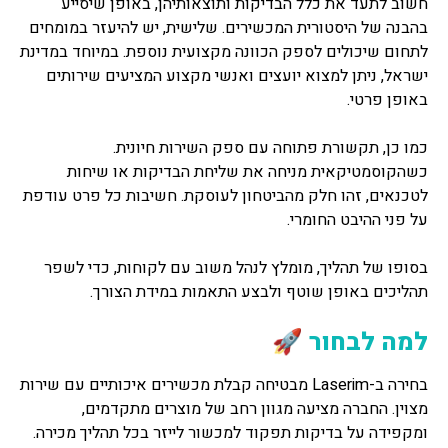
חשוב לתעד את כלל הבדיקות ותוצאותיהן, באופן שיסייע
בהבנה של היסטורית המכשירים. שלישית, יש להיעזר במומחים
לתחום שיכולים לספק הכוונה מקצועית נוספת. במיוחד במדינת
ישראל, ניתן למצוא יועצים ואנשי מקצוע המציעים שירותים
באופן פרטי.
כמו כן, תקשורת פתוחה עם ספק השירות חיונית.
כשהקוסמטיקאית מניחה את שליחת הבדיקות או שיחות
לטכנאים, זהו חלק מהביטחון לעוסקת. חשיבות כל פרט עודפת
על פני ההיבט החומרי.
בסופו של תהליך, מומלץ לנהל משוב עם לקוחות, כדי לשפר
תהליכים באופן שוטף ולבצע התאמות במידת הצורך.
למה לבחור 🚀
בחירה ב-Laserim מבטיחה קבלת מכשירים איכותיים עם שירות
מצוין. החברה מציעה מגוון רחב של מוצרים מתקדמים,
ומקפידה על בדיקות תפקוד למכשור לייזר בכל תהליך מכירה.