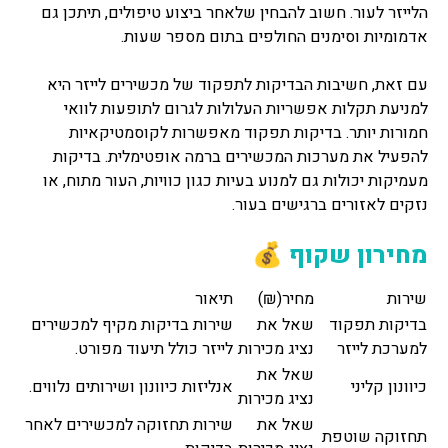
הלייזר לעור. חשוב להבחין שלאחר ביצוע טיפולים, תיתכן גם
אדמומיות וסימנים החולפים בתום מספר שעות.
עם זאת, חשיבות הבדיקות לתפקוד של מכשירים לייזר היא
למניעת תקלות אפשריות העלולות לגרום לתופעות לוואי
חמורות יותר. בדיקות תפקוד מאפשרות לקוסמטיקאיות
להפעיל את מערכות המכשירים ברמה אופטימלית. בדיקות
מעמיקות יכולות גם למנוע בעיות כגון כוויות, העור מתוח, או
נזקים לאזורים ברגישים בעור.
מחירון שקוף 💰
שירות
מחיר(₪)
תיאור
בדיקות תפקוד
שאל את
שירות בדיקות מקיף למכשירים
למערכת לייזר
נציג מכירות
לייזר כולל תיעוד מפורט.
שאל את
כיוונון קליני
אנליזות כיוונון ושירותים נלווים.
נציג מכירות
שאל את
שירות תחזוקה למכשירים לאחר
תחזוקה שוטפת