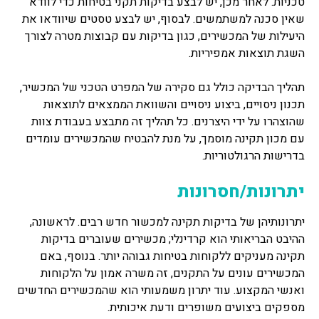
טכניות. לאחר מכן, יש לבצע בדיקות תקני בטיחות כדי לוודא
שאין סכנה למשתמשים. לבסוף, יש לבצע טסטים שיוודאו את
היעילות של המכשירים, כגון בדיקות עם קבוצות מטרה לצורך
השגת תוצאות אמפיריות.
תהליך הבדיקה כולל גם סקירה של המפרט הטכני של המכשיר,
תכנון ניסויים, ביצוע ניסויים והשוואת הממצאים לתוצאות
שהוצהרו על ידי היצרנים. כל תהליך זה מתבצע בעבודת צוות
עם מכון תקינה מוסמך, על מנת להבטיח שהמכשירים עומדים
בדרישות הרגולטוריות.
יתרונות/חסרונות
יתרונותיהן של בדיקות תקינה למכשור חדש רבים. לראשונה,
ההיבט הבריאותי הוא קרדינלי; מכשירים שעוברים בדיקות
תקינה מעניקים ללקוחות בטיחות גבוהה יותר. בנוסף, באם
המכשירים עונים על התקנים, זה משרה אמון על הלקוחות
ואנשי המקצוע. עוד יתרון משמעותי הוא שהמכשירים החדשים
מספקים ביצועים משופרים ודעת איכותית.