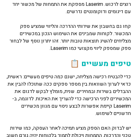
רוצים לרכוש. Laserim מספקת את התמחות של מכשור יחד
עם דיגומים ודוקומנטים נדרשים.
קחו גם בחשבון את שירותי ההדרכה והליווי שמציע ספק
המכשור. לקוחות שמבינים את השימוש הנכון במכשירים
מצליחים להשיג תוצאות טובות יותר. זהו יתרון נוסף של לבחור
ספק שמספק ליווי מקצועי כמו Laserim.
טיפים מעשיים 📋
כדי להבטיח רכישה מצליחה, ישנם כמה טיפים מעשיים: ראשית,
כדאי לערוך השוואות בין מספר ספקים ככה שתוכלו להבין את
ההבדלים בשירות ובמחירים. שנית, מומלץ לבקש לדגום את
המכשירים לפני הרכישה כדי להעריך את האיכות. לדוגמה, ב-
Laserim קיימת אפשרות לבצע ניסוי עם מגוון מכשירים
חדשניים לשימוש.
יש לבדוק האם הספק מציע תמיכה לאחר העסקה, כמו שירות
טכני והדרכות. התמחות ויכולת לתמוך בלקוחות יהיה גורם חשוב