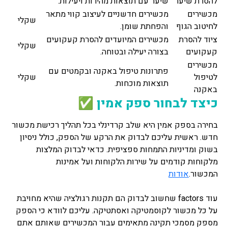
להסרת שיער
שיער עם תוצאות מהירות ויעילות.
מכשירים
מכשירים חדשניים לעיצוב קווי מתאר
שקלי
לחיטוב הגוף
והפחתת שומן.
ציוד להסרת
מכשירים המיועדים להסרת קעקועים
שקלי
קעקועים
בצורה יעילה ובטוחה.
מכשירים
פתרונות טיפול באקנה ובקמטים עם
לטיפול
שקלי
תוצאות מוכחות.
באקנה
כיצד לבחור ספק אמין ✅
בחירה בספק אמין היא שלב קרדינלי בכל תהליך רכישת מכשור
חדש. ראשית עליכם לבדוק את הרקע של הספק, כולל ניסיון
בשוק ומדיניות התמחות ספציפית. כדאי לבדוק המלצות
מלקוחות קודמים על שירות הלקוחות ועל אמינות
המכשור.
אודות
עוד factors שחשוב לבדוק הם תקנות רגולציה שהיא מחויבת
על כל מכשור לקוסמטיקה ואסתטיקה. עליכם לוודא כי הספק
מספק מסמכי תקינה מתאימים עבור המכשירים שאותם אתם