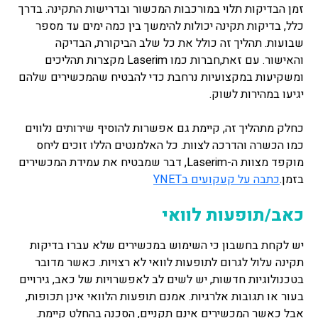
זמן הבדיקות תלוי במורכבות המכשור ובדרישות התקינה. בדרך
כלל, בדיקות תקינה יכולות להימשך בין כמה ימים עד מספר
שבועות. תהליך זה כולל את כל שלב הביקורת, הבדיקה
והאישור. עם זאת,חברות כמו Laserim מקצרות תהליכים
ומשקיעות במקצועיות נרחבת כדי להבטיח שהמכשירים שלהם
יגיעו במהירות לשוק.
כחלק מתהליך זה, קיימת גם אפשרות להוסיף שירותים נלווים
כמו הכשרה והדרכה לצוות. כל האלמנטים הללו זוכים ליחס
מוקפד מצוות ה-Laserim, דבר שמבטיח את עמידת המכשירים
בזמן.
כתבה על קעקועים בYNET
כאב/תופעות לוואי
יש לקחת בחשבון כי השימוש במכשירים שלא עברו בדיקות
תקינה עלול לגרום לתופעות לוואי לא רצויות. כאשר מדובר
בטכנולוגיות חדשות, יש לשים לב לאפשרויות של כאב, גירויים
בעור או תגובות אלרגיות. אמנם תופעות הלוואי אינן תכופות,
אבל כאשר המכשירים אינם תקניים, הסכנה בהחלט קיימת.