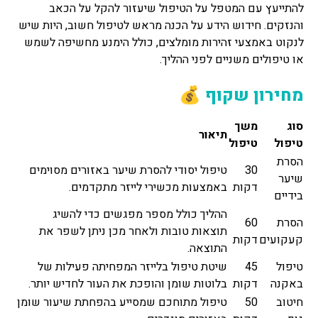
להתייעץ עם המטפל על הטיפול שיעזור להקל על הכאב
והנזקים. חידוש הידע על הכנה מראש לטיפול חשוב, היות שיש
לנקוט באמצעי זהירות מומלצים, כולל הימנע מחשיפה לשמש
או טיפולים משניים לפני ההליך.
מחירון שקוף 💰
סוג
משך
תיאור
טיפול
טיפול
הסרת
30
טיפול יסודי להסרת שיער באזורים מסוימים
שיער
דקות
באמצעות מכשירי לייזר מתקדמים.
בידיים
ההליך כולל מספר מפגשים כדי להשיג
הסרת
60
תוצאות טובות ולאחר מכן ניתן לשפר את
קעקועים
דקות
התוצאה.
טיפול
45
שיטת טיפול בלייזר המפחיתה פעילות של
באקנה
דקות
בלוטות שומן והופכת את העור לחדיש יותר.
חיטוב
50
טיפול מתוחכם שמסייע בהפחתת שיעור שומן