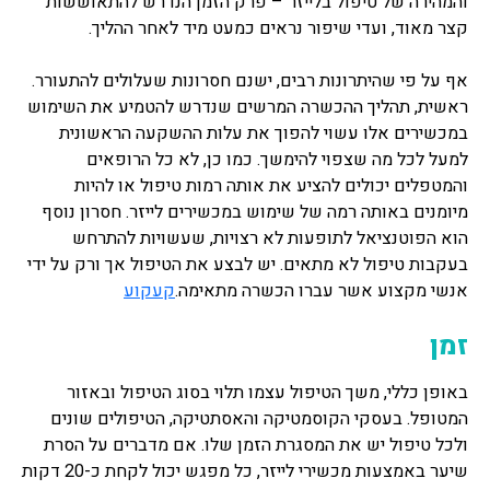
והמהירה של טיפול בלייזר – פרק הזמן הנדרש להתאוששות
קצר מאוד, ועדי שיפור נראים כמעט מיד לאחר ההליך.
אף על פי שהיתרונות רבים, ישנם חסרונות שעלולים להתעורר.
ראשית, תהליך ההכשרה המרשים שנדרש להטמיע את השימוש
במכשירים אלו עשוי להפוך את עלות ההשקעה הראשונית
למעל לכל מה שצפוי להימשך. כמו כן, לא כל הרופאים
והמטפלים יכולים להציע את אותה רמות טיפול או להיות
מיומנים באותה רמה של שימוש במכשירים לייזר. חסרון נוסף
הוא הפוטנציאל לתופעות לא רצויות, שעשויות להתרחש
בעקבות טיפול לא מתאים. יש לבצע את הטיפול אך ורק על ידי
אנשי מקצוע אשר עברו הכשרה מתאימה.
קעקוע
זמן
באופן כללי, משך הטיפול עצמו תלוי בסוג הטיפול ובאזור
המטופל. בעסקי הקוסמטיקה והאסתטיקה, הטיפולים שונים
ולכל טיפול יש את המסגרת הזמן שלו. אם מדברים על הסרת
שיער באמצעות מכשירי לייזר, כל מפגש יכול לקחת כ-20 דקות