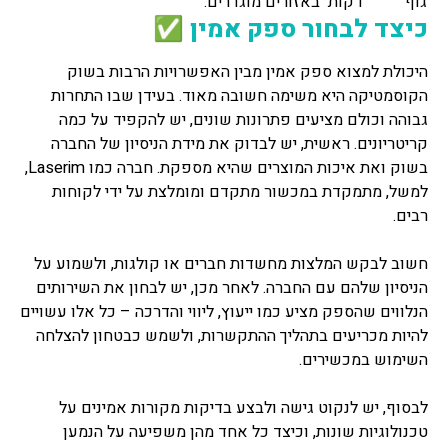
גוף
דקות
באזורים מוגדרים.
כיצד לבחור ספק אמין ✅
היכולת למצוא ספק אמין מבין האפשרויות הרבות בשוק
הקוסמטיקה היא משימה חשובה מאוד. בעידן שבו התחרות
גבוהה וכולם מציעים פתרונות שונים, יש להקפיד על כמה
קריטריונים. ראשית, יש לבדוק את מידת הניסיון של החברה
בשוק ואת איכות המוצרים שהיא מספקת. חברה כמו Laserim,
למשל, מתמקדת במכשור מתקדם ומומלצת על ידי לקוחות
רבים.
חשוב לבקש המלצות מחשדות חברים או קולגות, ולשמוע על
הניסיון שלהם עם החברה. לאחר מכן, יש לבחון את השירותים
הנלווים שהספק מציע כמו ייעוץ, ליווי והדרכה – כל אלו עשויים
להיות מכריעים בתהליך ההתקשרות, ולשמש כבטחון להצלחה
השימוש במכשירים.
לבסוף, יש לנקוט גישה ולבצע בדיקות מקורות אמינים על
טכנולוגיות שונות, וכיצד כל אחד מהן משפיעה על הנמען