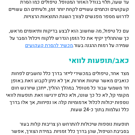
עד שעה, תלוי בגודל האזור המטופל. טיפולים כמו הסרת
קעקועים וכתמים עשויים לקחת יותר זמן, ולעיתים הם עשויים
לדרוש מספר מפגשים לצורך השגת התוצאות הרצויות.
עם כל טיפול, מה שחשוב הוא לבצע בדיקות ותיאומים מראש,
כך שהתהליך יקיף את כל הזמן הנדרש ללקוח ויכלול הסבר על
שמירה על רמות ההגנה בעור.
מכשיר להסרת קעקועים
כאב/תופעות לוואי
מצד אחד, טיפולים במכשירי לייזר בדרך כלל נחשבים לפחות
כואבים מאשר שיטות אחרות, אך לא ניתן לקבוע זאת באופן
חד משמעי עבור כל מטופל. במהלך ההליך, ייתכן שיורגש חום
מקומי קל, לא כל כך שונה, ולא כולם ירגישו זאת. תופעות לוואי
נוספות יכולות לכלול אדמומיות קלה או נפיחות, אך אלו בדרך
כלל נעלמות בתוך כ-24 שעות.
תופעות נוספות שיכולות להתרחש הן צריבות קלות בעור
בסביבת הטיפול, שהן בדרך כלל זמניות. במידת הצורך, אפשר