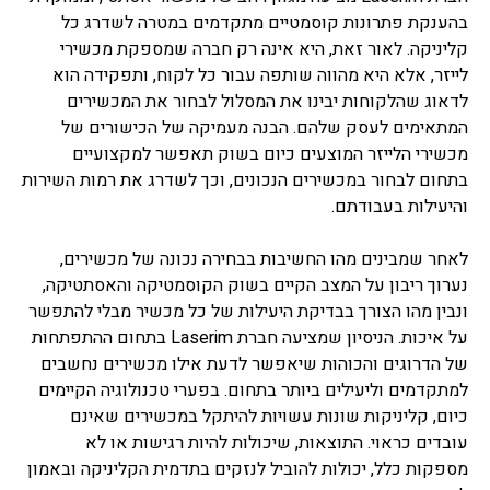
בהענקת פתרונות קוסמטיים מתקדמים במטרה לשדרג כל
קליניקה. לאור זאת, היא אינה רק חברה שמספקת מכשירי
לייזר, אלא היא מהווה שותפה עבור כל לקוח, ותפקידה הוא
לדאוג שהלקוחות יבינו את המסלול לבחור את המכשירים
המתאימים לעסק שלהם. הבנה מעמיקה של הכישורים של
מכשירי הלייזר המוצעים כיום בשוק תאפשר למקצועיים
בתחום לבחור במכשירים הנכונים, וכך לשדרג את רמות השירות
והיעילות בעבודתם.
לאחר שמבינים מהו החשיבות בבחירה נכונה של מכשירים,
נערוך ריבון על המצב הקיים בשוק הקוסמטיקה והאסתטיקה,
ונבין מהו הצורך בבדיקת היעילות של כל מכשיר מבלי להתפשר
על איכות. הניסיון שמציעה חברת Laserim בתחום ההתפתחות
של הדרוגים והכוהות שיאפשר לדעת אילו מכשירים נחשבים
למתקדמים וליעילים ביותר בתחום. בפערי טכנולוגיה הקיימים
כיום, קליניקות שונות עשויות להיתקל במכשירים שאינם
עובדים כראוי. התוצאות, שיכולות להיות רגישות או לא
מספקות כלל, יכולות להוביל לנזקים בתדמית הקליניקה ובאמון