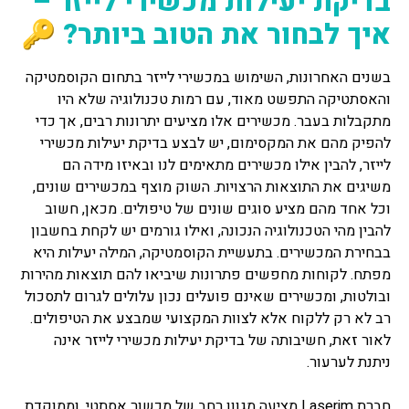
בדיקת יעילות מכשירי לייזר –
איך לבחור את הטוב ביותר? 🔑
בשנים האחרונות, השימוש במכשירי לייזר בתחום הקוסמטיקה
והאסתטיקה התפשט מאוד, עם רמות טכנולוגיה שלא היו
מתקבלות בעבר. מכשירים אלו מציעים יתרונות רבים, אך כדי
להפיק מהם את המקסימום, יש לבצע בדיקת יעילות מכשירי
לייזר, להבין אילו מכשירים מתאימים לנו ובאיזו מידה הם
משיגים את התוצאות הרצויות. השוק מוצף במכשירים שונים,
וכל אחד מהם מציע סוגים שונים של טיפולים. מכאן, חשוב
להבין מהי הטכנולוגיה הנכונה, ואילו גורמים יש לקחת בחשבון
בבחירת המכשירים. בתעשיית הקוסמטיקה, המילה יעילות היא
מפתח. לקוחות מחפשים פתרונות שיביאו להם תוצאות מהירות
ובולטות, ומכשירים שאינם פועלים נכון עלולים לגרום לתסכול
רב לא רק ללקוח אלא לצוות המקצועי שמבצע את הטיפולים.
לאור זאת, חשיבותה של בדיקת יעילות מכשירי לייזר אינה
ניתנת לערעור.
חברת Laserim מציעה מגוון רחב של מכשור אסתטי, וממוקדת