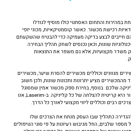
ת במהירות והתחום האסתטי כולו מוסיף לגודלו
דאיות רכישת מכשור. כאשר קוסמטיקאיות, מכוני יופי
ם חייבים לבצע בדיקה מעמיקה כדי להבטיח שהשקעתם
לוגיות שונות, וכאן נכנסים לשחק תהליך הבחירה
ק משדר מקצועיות, אלא גם משפר את התוצאות
.
ירים מגוונים וכוללים מכשירים להסרת שיער, מכשירים
ד מהמכשירים מציע יתרונות ותכונות שונות, ולכן חשוב
יניקה שלכם. בנוסף, בחירת ספק מכשור אמין שמסוגל
להעניק ליווי מקצועי ושירות לאחר רכישת המכשור היא קריטית להצלחה של כל קליניקה. ב-Laserim, אנו
רכים רבים וכוללים ליווי מקצועי לאורך כל הדרך.
להגדירה כתהליך שבו העסק מנתח את הצרכים שלו
 מספר שלבים, החל מגיבוש רעיונות על פי סוגי הטיפולים