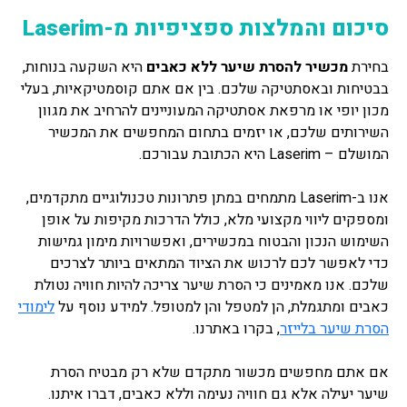
סיכום והמלצות ספציפיות מ-Laserim
בחירת
מכשיר להסרת שיער ללא כאבים
היא השקעה בנוחות,
בבטיחות ובאסתטיקה שלכם. בין אם אתם קוסמטיקאיות, בעלי
מכון יופי או מרפאת אסתטיקה המעוניינים להרחיב את מגוון
השירותים שלכם, או יזמים בתחום המחפשים את המכשיר
המושלם – Laserim היא הכתובת עבורכם.
אנו ב-Laserim מתמחים במתן פתרונות טכנולוגיים מתקדמים,
ומספקים ליווי מקצועי מלא, כולל הדרכות מקיפות על אופן
השימוש הנכון והבטוח במכשירים, ואפשרויות מימון גמישות
כדי לאפשר לכם לרכוש את הציוד המתאים ביותר לצרכים
שלכם. אנו מאמינים כי הסרת שיער צריכה להיות חוויה נטולת
כאבים ומתגמלת, הן למטפל והן למטופל. למידע נוסף על
לימודי
הסרת שיער בלייזר
, בקרו באתרנו.
אם אתם מחפשים מכשור מתקדם שלא רק מבטיח הסרת
שיער יעילה אלא גם חוויה נעימה וללא כאבים, דברו איתנו.