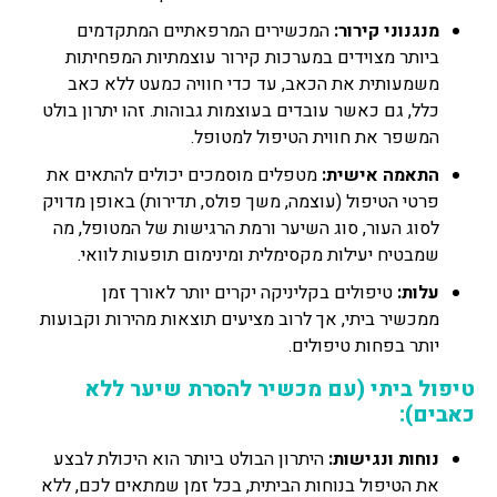
מנגנוני קירור:
המכשירים המרפאתיים המתקדמים
ביותר מצוידים במערכות קירור עוצמתיות המפחיתות
משמעותית את הכאב, עד כדי חוויה כמעט ללא כאב
כלל, גם כאשר עובדים בעוצמות גבוהות. זהו יתרון בולט
המשפר את חווית הטיפול למטופל.
התאמה אישית:
מטפלים מוסמכים יכולים להתאים את
פרטי הטיפול (עוצמה, משך פולס, תדירות) באופן מדויק
לסוג העור, סוג השיער ורמת הרגישות של המטופל, מה
שמבטיח יעילות מקסימלית ומינימום תופעות לוואי.
עלות:
טיפולים בקליניקה יקרים יותר לאורך זמן
ממכשיר ביתי, אך לרוב מציעים תוצאות מהירות וקבועות
יותר בפחות טיפולים.
טיפול ביתי (עם מכשיר להסרת שיער ללא
כאבים):
נוחות ונגישות:
היתרון הבולט ביותר הוא היכולת לבצע
את הטיפול בנוחות הביתית, בכל זמן שמתאים לכם, ללא