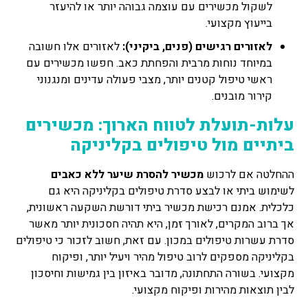
לשקול מכשירים עם עוצמה גבוהה יותר או להיעזר
בייעוץ מקצועי.
לאזורים רגישים (פנים, ביקיני):
לאזורים אלו חשובה
במיוחד נוחות מרבית והפחתת כאב. חפשו מכשירים עם
ראשי טיפול קטנים יותר, מצבי פעולה עדינים ומנגנוני
קירור מובנים.
עלות-תועלת לטווח הארוך: מכשירים
ביתיים מול טיפולים בקליניקה
ההחלטה אם לרכוש
מכשיר להסרת שיער ללא כאבים
לשימוש ביתי או לבצע סדרת טיפולים בקליניקה היא גם
כלכלית. אמנם רכישת מכשיר ביתי דורשת השקעה ראשונית,
אך ברוב המקרים, לאורך זמן, היא תהיה חסכונית יותר מאשר
סדרת עשרות טיפולים במכון. עם זאת, חשוב לזכור כי טיפולים
בקליניקה מספקים לרוב טיפול מהיר ויעיל יותר, ופיקוח
מקצועי. בשורה התחתונה, מדובר באיזון בין גמישות וחיסכון
לבין תוצאות מהירות ופיקוח מקצועי.