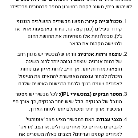
לשימוש ביתי, חשוב לקחת בחשבון מספר פרמטרים מרכזיים:
טכנולוגיית קירור:
חפשו מכשירים המשלבים מנגנוני
קירור פעילים (כגון קצה קר, קירור באמצעות אוויר או
ג'ל). טכנולוגיות אלו מפחיתות את תחושת החום
ולמעשה מקהות את הכאב.
עוצמה ורמות אנרגיה:
וודאו שלמכשיר יש מגוון רחב
של רמות אנרגיה. עוצמה גבוהה יותר לרוב משיגה
תוצאות מהירות יותר, אך חייב להיות איזון עם נוחות.
היכולת לבחור עוצמה מאפשרת להתאים את הטיפול
לאזורים שונים בגוף ולרמת הרגישות האישית שלכם.
מספר הבזקים (במכשירי IPL):
לכל מכשיר יש מספר
מוגבל של הבזקים. ככל שיש יותר הבזקים, כך אורך חיי
המכשיר ארוך יותר ומשתלם יותר לטווח הארוך.
מצבי עבודה:
האם המכשיר מציע מצב 'אוטומטי'
להבזקים מהירים על אזורים גדולים, או מצב 'מדויק'
לאזורים קטנים ועדינים? מצבים כאלה משפרים את