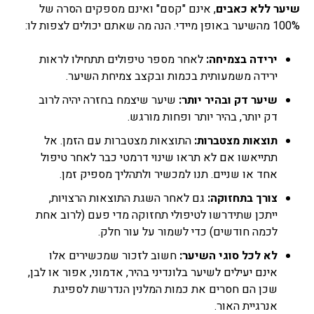
שיער ללא כאבים
, אינם "קסם" ואינם מספקים הסרה של
100% מהשיער באופן מיידי. הנה מה שאתם יכולים לצפות לו:
ירידה בצמיחה:
לאחר מספר טיפולים תתחילו לראות
ירידה משמעותית בכמות ובקצב צמיחת השיער.
שיער דק ובהיר יותר:
שיער שיצמח בחזרה יהיה לרוב
דק יותר, בהיר יותר ופחות מורגש.
תוצאות מצטברות:
התוצאות מצטברות עם הזמן. אל
תתייאשו אם לא תראו שינוי דרמטי כבר לאחר טיפול
אחד או שניים. תנו למכשיר ולתהליך מספיק זמן.
צורך בתחזוקה:
גם לאחר השגת התוצאות הרצויות,
ייתכן שתידרשו לטיפולי תחזוקה מדי פעם (לרוב אחת
לכמה חודשים) כדי לשמור על עור חלק.
לא לכל סוגי השיער:
חשוב לזכור שמכשירים אלו
אינם יעילים לשיער בלונדיני בהיר, אדמוני, אפור או לבן,
שכן הם חסרים את כמות המלנין הנדרשת לספיגת
אנרגיית האור.