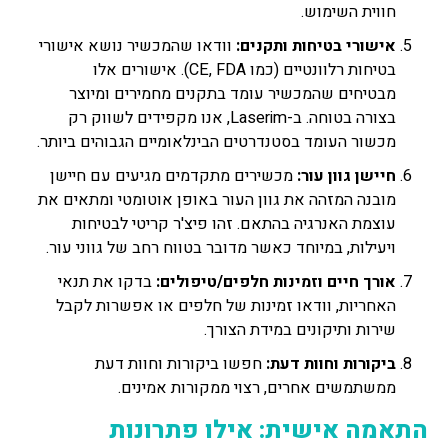
חווית השימוש.
אישורי בטיחות ותקנים:
וודאו שהמכשיר נושא אישורי
בטיחות רלוונטיים (כמו CE, FDA). אישורים אלו
מבטיחים שהמכשיר עומד בתקנים מחמירים ומיוצר
בצורה בטוחה. ב-Laserim, אנו מקפידים לשווק רק
מכשור העומד בסטנדרטים הבינלאומיים הגבוהים ביותר.
חיישן גוון עור:
מכשירים מתקדמים מגיעים עם חיישן
מובנה המזהה את גוון העור באופן אוטומטי ומתאים את
עוצמת האנרגיה בהתאם. זהו פיצ'ר קריטי לבטיחות
ויעילות, במיוחד כאשר מדובר בטווח רחב של גווני עור.
אורך חיים וזמינות חלפים/טיפולים:
בדקו את תנאי
האחריות, וודאו זמינות של חלפים או אפשרות לקבל
שירות ותיקונים במידת הצורך.
ביקורות וחוות דעת:
חפשו ביקורות וחוות דעת
ממשתמשים אחרים, רצוי ממקורות אמינים.
התאמה אישית: אילו פתרונות