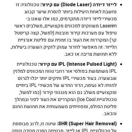
לייזר דיודה (Diode Laser) עם קירור:
טכנולוגיה זו
נחשבת לאחת היעילות ביותר להסרת שיער קבוע.
מכשירי לייזר דיודה מתקדמים, כמו אלו שאנו ב-
Laserim משווקים למכונים מקצועיים, משלבים ראשי
טיפול עם מערכות קירור מובנות (למשל, קצה קריסטל
קר) המקררות את העור בו זמנית עם פליטת אנרגיית
הלייזר. זה מאפשר לחדור עמוק לזקיק השערה ביעילות,
ללא תחושת צריבה או כאב.
IPL (Intense Pulsed Light) עם קירור:
טכנולוגיית
IPL משתמשת בפולסי אור רחבי טווח המכוונים למלנין
שבשערה. בעוד מכשירי IPL ותיקים יותר יכלו לגרום
לחוויה לא נעימה, הדור החדש של מכשירי IPL ביתיים
ומקצועיים משלב גם הוא מנגנוני קירור (כמו למשל,
טכנולוגיית Ice Cool) המקררים את העור לפני ובמהלך
פליטת הפולס, ומפחיתים משמעותית את תחושת החום
והכאב.
SHR (Super Hair Removal):
שיטה זו, לרוב מבוססת
על טכנולוגיית IPL או לייזר, מבטיחה הסרה מהירה ונוחה