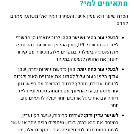
מתאימים למי?
הסרת שיער היא עניין אישי, והפתרון האידיאלי משתנה מאדם
לאדם:
לבעלי עור בהיר ושיער כהה:
לרוב יתאימו הן מכשירי
לייזר והן מכשירי IPL, שכן המלנין שבשיער כהה סופג
את האנרגיה ביעילות. במקרים אלה, מכשיר עם קירור
יהפוך את החוויה לנעימה במיוחד.
לבעלי עור כהה יותר:
כאן נדרשת זהירות יתרה, שכן
עודף מלנין בעור עלול לספוג את אנרגיית האור ולגרום
לכוויות. עבורם, מומלץ לבחור במכשיר עם חיישן גוון
עור מתקדם, או להתייעץ עם מומחה. טכנולוגיית לייזר
דיודה עם אורכי גל ארוכים יותר יכולה להתאים טוב
יותר.
לשיער עדין ודק:
לעיתים קרובות, שיער דק ועדין,
במיוחד אם הוא בהיר, דורש טיפולים רבים יותר או עשוי
להיות פחות מגיב לטכנולוגיות אור. במקרים אלה, יש