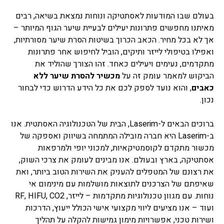
בעולם שבו המודעות לאסתטיקה ונוחות נמצאת בשיאה, רבים
מאיתנו מחפשים פתרונות יעילים לבעיית שיער הגוף המיותר –
אך לא בכל מחיר. הכאב הכרוך בשיטות הסרת שיער מסורתיות,
ואפילו בטיפולי לייזר ותיקים, הוביל לחיפוש אחר פתרונות
מתקדמים, נעימים ויעילים כאחד. זהו הצורך שהוליד את
הביקוש למאמר עומק זה על
מכשיר להסרת שיער ללא
כאבים
, והוא נועד לספק לכם את כל הידע הדרוש כדי לבחור
נכון.
ברוכים הבאים ל-Laserim, הבית של הטכנולוגיה האסתטית. אנו
ב-Laserim היא חברה מובילה המתמחה בשיווק ואספקה של
מכשור מתקדם לקוסמטיקאיות, למכוני יופי ולמרפאות
אסתטיקה, בארץ ובעולם. אנו מבינים לעומק את צרכי השוק,
את רצונם של המטפלים להעניק את השירות הטוב ביותר, ואת
שאיפתם של הצרכנים לתוצאות מושלמות עם מינימום אי
נוחות. עם מגוון טכנולוגיות מתקדמות – לייזר, RF, HIFU, CO2
ועוד – אנו מציעים ליווי מקצועי אישי הכולל ייעוץ, הדרכות
ושירות טכני, אפשרויות מימון גמישות להקלה על תהליך