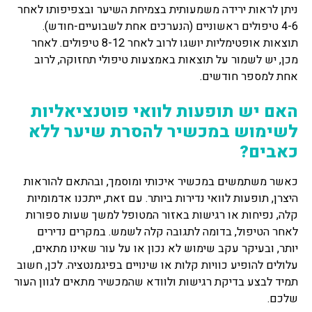
ניתן לראות ירידה משמעותית בצמיחת השיער ובצפיפותו לאחר
4-6 טיפולים ראשוניים (הנערכים אחת לשבועיים-חודש).
תוצאות אופטימליות יושגו לרוב לאחר 8-12 טיפולים. לאחר
מכן, יש לשמור על תוצאות באמצעות טיפולי תחזוקה, לרוב
אחת למספר חודשים.
האם יש תופעות לוואי פוטנציאליות
לשימוש במכשיר להסרת שיער ללא
כאבים?
כאשר משתמשים במכשיר איכותי ומוסמך, ובהתאם להוראות
היצרן, תופעות לוואי נדירות ביותר. עם זאת, ייתכנו אדמומיות
קלה, נפיחות או רגישות באזור המטופל למשך שעות ספורות
לאחר הטיפול, בדומה לתגובה קלה לשמש. במקרים נדירים
יותר, ובעיקר עקב שימוש לא נכון או על עור שאינו מתאים,
עלולים להופיע כוויות קלות או שינויים בפיגמנטציה. לכן, חשוב
תמיד לבצע בדיקת רגישות ולוודא שהמכשיר מתאים לגוון העור
שלכם.