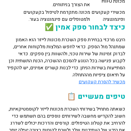
מכונת HIFU
את הצורך בניתוחים.
מכשירי קעקועים
מכונה מתקדמת לטיפול בקעקועים
ופיגמנטציה
ולמטופלים עם פיגמנטציה בעור.
כיצד לבחור ספק אמין ✅
היבט מרכזי בבחירת ספק השכרת מכונות לייזר הוא האמון
שמתנהל מול הספק. כדאי לחפש המלצות מלקוחות אחרים,
לבדוק זמינות של שירות טכני, ולהשוות בין ספקים. כדאי
לקבוע פגישה בכל הנוגע להסכם ההשכרה, הכנת התשתית וכן
הסתייעות בשירות הניתן. כדי לבנות קשרים אמינים, יש להקפיד
על תיאום ציפיות מההתחלה.
מכשיר להסרת קעקועים
טיפים מעשיים 📋
כשאתה מתחיל בשירותי השכרת מכונות לייזר לקוסמטיקאיות,
חשוב להקדיש מחשבה לשירותים נוספים בהם תשתמש כדי
להרחיב את קטלוג הטיפולים. קורסים והדרכות יכולים לשדרג
את הידע של העתידנות שלך ולשרת לקוחות בצורה יעילה יותר.