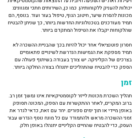
ויעילות זאת יש השפעה חיובית על התוצאות שהקוסמטיקאיות
יכולות להעניק ללקוחותיהן. כמו כן, השירותים חתכי ומגוונים:
מכונות להסרת שיער, חיטוב הגוף, טיפול בעור ועוד. בנוסף, הם
תמיד מעודכנים בטכנולוגיות החדשות ביותר, כך שניתן להבטיח
שהלקוחות יקבלו את הטיפול המתקדם ביותר.
חסרון פוטנציאלי אחד יכול להיות בכך שהבניית ההשכרה לא
תמיד מספקת את הגמישות הנדרשת לשינויים פתאומיים
בצרכים של הקליניקה. יש צורך בעבודה בשיתוף פעולה עם
הספק כדי להבטיח שהתהליכים יתנהלו בצורה החלקה ביותר.
זמן
תהליך השכרת מכונות לייזר לקוסמטיקאיות אינו נמשך זמן רב.
ברוב המקרים, לאחר ההתקשרות עם הספק, המכונה תסופק
באופן מיידי או תוך ימים ספורים. יחד עם זאת, כדאי לגדר את
זמני ההשכרה מראש ולהתמודד עם כל מונח נוסף הנדרש עבור
העסק, כדי להבטיח שהחיים הקליניים יתנהלו באופן חלק.