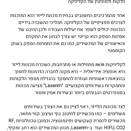
הלקוח ולמוניטין של הקליניקה.
אחד מהמרכיבים החשובים בבחירת מכונת לייזר הוא המוכנות
לצרכים ספציפיים של הקליניקה. תהליכי ההשכרה בידיים
הנכונות יכולים לשפר את יעילות העבודה ולכן ההיבט של
אמינות הספק הוא קריטי. יש צורך לבחון את התקנים
והאישורים של המכשירים, כמו גם את התמחות הספק בשוק
הקוסמטי.
לקליניקות якія מתחילות או מתרחבות, השכרת מכונות לייזר
היא אופציה אידיאלית – היא מקנה לחברה הזדמנות לחסוך
בהוצאות ראשוניות ועוזרת להתמקד בהגדלת מספר הלקוחות
והתמקדות בשירותים מקצועיים. "Laserim" מציעה מכונות
בסטנדרטים הגבוהים ביותר ובשירות אמין ומסור.
לצד מכונות הלייזר, ראוי לציין גם את הצורך בשירותים
משלימים – כמו מכשירים לחיטוב גוף ועיצוב קווי מתאר,
מכשירים להסרת קעקועים ופיגמנטציה וכמובן טכנולוגיות RF,
HIFU, CO2 ועוד. ב-Laserim, מגוון המכשירים הוא רחב ומקיף,