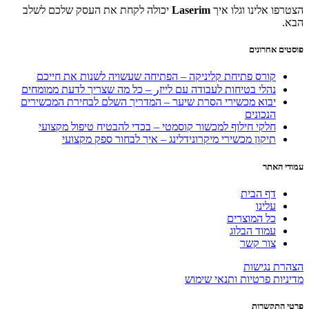
הצטרפו אלינו וגלו איך
Laserim
יכולה לקחת את העסק שלכם לשלב
הבא.
פוסטים אחרונים
קורס פתיחת קליניקה – הפתיחה שעשויה לשנות את חייכם
נהלי בטיחות לעבודה עם לייזر – כל מה שצריך לדעת ממומחים
יבוא מכשירי הסרת שיער – המדריך השלם לבחירת המכשירים
הנכונים
חלקי חילוף למכשור קוסמטי – בכדי להבטיח טיפול מקצועי
תיקון מכשירי מיקרונידלינג – איך לבחור ספק מקצועי
עמודי האתר
דף הבית
עלינו
כל המוצרים
עמוד הבלוג
צור קשר
הצהרת נגישות
מדיניות פרטיות ותנאי שימוש
פרטי התקשרות