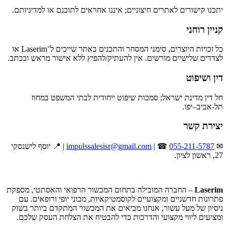
יתכנו קישורים לאתרים חיצוניים; איננו אחראים לתוכנם או למדיניותם.
קניין רוחני
כל זכויות היוצרים, סימני המסחר והתכנים באתר שייכים ל־Laserim או
לצדדים שלישיים מורשים. אין להעתיק/להפיץ ללא אישור מראש ובכתב.
דין ושיפוט
חל דין מדינת ישראל; סמכות שיפוט ייחודית לבתי המשפט במחוז
תל-אביב–יפו.
יצירת קשר
✉
055-211-5787
| ☎
impulssalesisr@gmail.com
| 📍 יוסף לישנסקי
27, ראשון לציון.
Laserim
– החברה המובילה בתחום המכשור הרפואי והאסתטי, מספקת
פתרונות חדשניים ומקצועיים לקוסמטיקאיות, מכוני יופי ורופאים. עם
ניסיון של מעל עשור, אנחנו מביאים את המכשור המתקדם ביותר בשוק
ומציעים ליווי מקצועי והדרכות כדי להבטיח את הצלחת העסק שלכם.