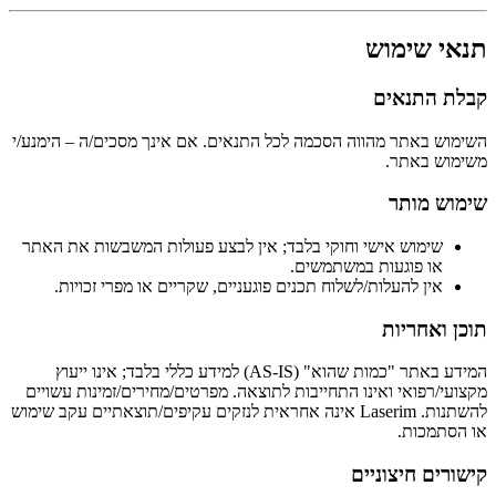
תנאי שימוש
קבלת התנאים
השימוש באתר מהווה הסכמה לכל התנאים. אם אינך מסכים/ה – הימנע/י
משימוש באתר.
שימוש מותר
שימוש אישי וחוקי בלבד; אין לבצע פעולות המשבשות את האתר
או פוגעות במשתמשים.
אין להעלות/לשלוח תכנים פוגעניים, שקריים או מפרי זכויות.
תוכן ואחריות
המידע באתר "כמות שהוא" (AS-IS) למידע כללי בלבד; אינו ייעוץ
מקצועי/רפואי ואינו התחייבות לתוצאה. מפרטים/מחירים/זמינות עשויים
להשתנות. Laserim אינה אחראית לנזקים עקיפים/תוצאתיים עקב שימוש
או הסתמכות.
קישורים חיצוניים