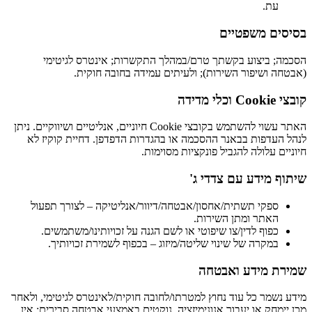
עת.
בסיסים משפטיים
הסכמה; ביצוע בקשתך טרם/במהלך התקשרות; אינטרס לגיטימי
(אבטחה ושיפור השירות); ולעיתים עמידה בחובה חוקית.
קובצי Cookie וכלי מדידה
האתר עשוי להשתמש בקובצי Cookie חיוניים, אנליטיים ושיווקיים. ניתן
לנהל העדפות בבאנר ההסכמה או בהגדרות הדפדפן. דחיית קוקיז לא
חיוניים עלולה להגביל פונקציות מסוימות.
שיתוף מידע עם צדדי ג'
ספקי תשתית/אחסון/אבטחה/דיוור/אנליטיקה – לצורך תפעול
האתר ומתן השירות.
כפוף לדין/צו שיפוטי או לשם הגנה על זכויותינו/משתמשים.
במקרה של שינוי שליטה/מיזוג – בכפוף לשמירת זכויותיך.
שמירת מידע ואבטחה
מידע נשמר כל עוד נחוץ למטרתו/לחובה חוקית/לאינטרס לגיטימי, ולאחר
מכן יימחק או יעבור אנונימיזציה. נוקטים באמצעי אבטחה סבירים; אין