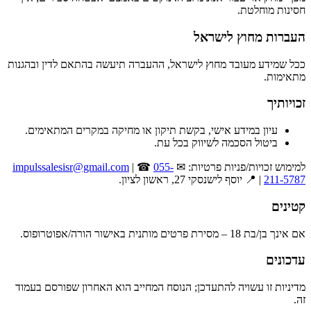
חסינות מוחלטת.
העברות מחוץ לישראל
ככל שמידע מעובד מחוץ לישראל, ההעברה תיעשה בהתאם לדין ובהגנות
מתאימות.
זכויותיך
עיון במידע אישי, בקשת תיקון או מחיקה במקרים המתאימים.
ביטול הסכמה לשיווק בכל עת.
למימוש זכויות/פניות פרטיות: ✉
055-
| ☎
impulssalesisr@gmail.com
211-5787
| 📍 יוסף לישנסקי 27, ראשון לציון.
קטינים
אם אינך בן/בת 18 – מסירת פרטים מותנית באישור הורה/אפוטרופוס.
עדכונים
מדיניות זו עשויה להתעדכן; הנוסח המחייב הוא האחרון שפורסם בעמוד
זה.