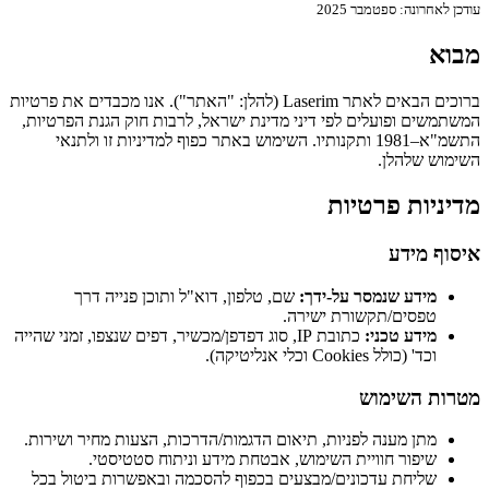
עודכן לאחרונה: ספטמבר 2025
מבוא
ברוכים הבאים לאתר Laserim (להלן: "האתר"). אנו מכבדים את פרטיות
המשתמשים ופועלים לפי דיני מדינת ישראל, לרבות חוק הגנת הפרטיות,
התשמ"א–1981 ותקנותיו. השימוש באתר כפוף למדיניות זו ולתנאי
השימוש שלהלן.
מדיניות פרטיות
איסוף מידע
מידע שנמסר על-ידך:
שם, טלפון, דוא"ל ותוכן פנייה דרך
טפסים/תקשורת ישירה.
מידע טכני:
כתובת IP, סוג דפדפן/מכשיר, דפים שנצפו, זמני שהייה
וכד' (כולל Cookies וכלי אנליטיקה).
מטרות השימוש
מתן מענה לפניות, תיאום הדגמות/הדרכות, הצעות מחיר ושירות.
שיפור חוויית השימוש, אבטחת מידע וניתוח סטטיסטי.
שליחת עדכונים/מבצעים בכפוף להסכמה ובאפשרות ביטול בכל