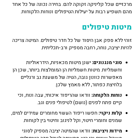
מרכזיים שכל קליניקה זקוקה להם. בחירה נכונה של כל אחד
מהם תשפיע רבות על יעילות הטיפולים ונוחות הלקוחות.
מיטות טיפולים
זוהי ללא ספק אבן היסוד של כל חדר טיפולים. המיטה צריכה
להיות יציבה, נוחה, רחבה מספיק ורב-תכליתית.
סוגי מנגנונים:
ישנן מיטות מכאניות, הידראוליות
וחשמליות. מיטות חשמליות הן המומלצות ביותר, שכן הן
מאפשרות כוונון גובה, הטיה של משענת גב ורגליים
בלחיצת כפתור, ללא מאמץ שלכן.
נוחות הלקוחה:
וודאו שהריפוד איכותי, עבה ונוח, וכי
קיים פתח לפנים (נושם) לטיפולי פנים וגב.
קלות ניקוי:
חפשו ריפוד העשוי מחומרים עמידים למים,
שמנים וחומרי חיטוי, וקל לניגוב וחיטוי בין לקוחות.
מידות ויציבות:
וודאו שהמיטה יציבה מספיק לסוגי