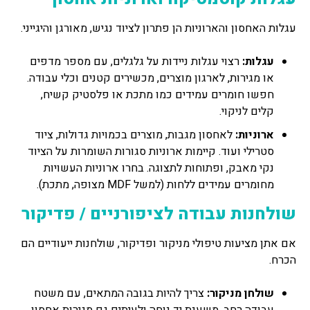
עגלות האחסון והארוניות הן פתרון לציוד נגיש, מאורגן והיגייני.
עגלות:
רצוי עגלות ניידות על גלגלים, עם מספר מדפים
או מגירות, לארגון מוצרים, מכשירים קטנים וכלי עבודה.
חפשו חומרים עמידים כמו מתכת או פלסטיק קשיח,
קלים לניקוי.
ארוניות:
לאחסון מגבות, מוצרים בכמויות גדולות, ציוד
סטרילי ועוד. קיימות ארוניות סגורות השומרות על הציוד
נקי מאבק, ופתוחות לתצוגה. בחרו ארוניות העשויות
מחומרים עמידים ללחות (למשל MDF מצופה, מתכת).
שולחנות עבודה לציפורניים / פדיקור
אם אתן מציעות טיפולי מניקור ופדיקור, שולחנות ייעודיים הם
הכרח.
שולחן מניקור:
צריך להיות בגובה המתאים, עם משטח
עבודה רחב, משענת יד נוחה ולעיתים גם מגירות אחסון