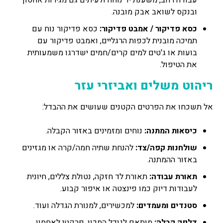
ובנקס לשואב אבק מובנה.
כסא פדיקור / אמבט פדיקור:
כסא פדיקור נוח עם
תמיכה מובנית לכפות הרגליים, ואמבט פדיקור עם
בועות או ג'טים למים קרים/חמים ישדרגו משמעותית
את הטיפול.
ריהוט משלים ואביזרי עזר
אל תשכחו את הפרטים הקטנים שעושים את ההבדל:
כיסאות המתנה:
נוחים ומזמינים באזור הקבלה.
שולחנות קפה/צד:
להנחת שתיה חמה/קרה או מגזינים
באזור ההמתנה.
תאורת עבודה:
תאורת לד חזקה, נטולת צללים, חיונית
לעבודות דיוק כמו פינצטה או איפור קבוע.
סטנדים ומעמדים:
למכשירים, למנורת הגדלה ועוד.
דלפק קבלה:
מותאם לגודל המכון, פרקטי לאחסון