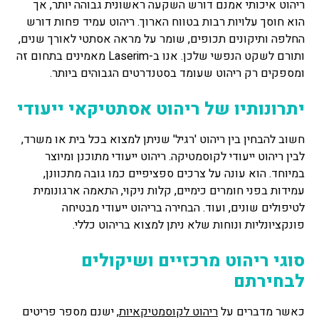
ריהוט איכותי אמנם דורש השקעה ראשונית גבוהה יותר, אך
הוא חוסך עלויות רבות בטווח הארוך. ריהוט עמיד פחות דורש
החלפה ותיקונים תכופים, שומר על מראה אסתטי לאורך שנים,
ותורם לשקט הנפשי שלכן. אנו ב-Laserim מאמינים בתחום זה
ומספקים רק ריהוט שעומד בסטנדרטים הגבוהים ביותר.
יתרונותיו של ריהוט אסתטיקאי ייעודי
חשוב להבחין בין ריהוט 'רגיל' שניתן למצוא בכל בית או משרד,
לבין ריהוט ייעודי לקוסמטיקה. ריהוט ייעודי מתוכנן ומיוצר
במיוחד. הוא עונה על צרכים ספציפיים כמו גובה מתכוונן,
עמידות בפני חומרים כימיים, קלות ניקוי, התאמה ארגונומית
לטיפולים שונים, ועוד. הבחירה בריהוט ייעודי מבטיחה
פונקציונליות ונוחות שלא ניתן למצוא בריהוט כללי.
סוגי ריהוט מרכזיים ושיקולים
לבחירתם
כאשר מדברים על
ריהוט לקוסמטיקאיות
, ישנם מספר פריטים