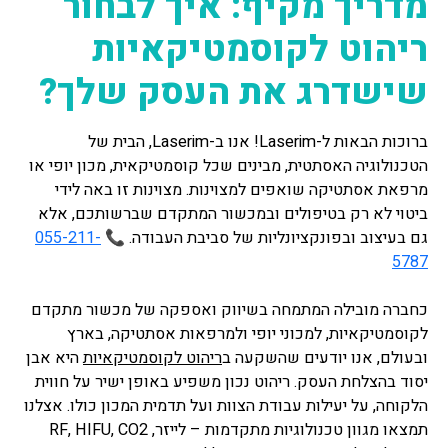
מדריך מקיף: איך לבחור
ריהוט לקוסמטיקאיות
שישדרג את העסק שלך?
ברוכות הבאות ל-Laserim! אנו ב-Laserim, הבית של
הטכנולוגיה האסתטית, מבינים שכל קוסמטיקאית, מכון יופי או
מרפאת אסתטיקה שואפים למצוינות. מצוינות זו באה לידי
ביטוי לא רק בטיפולים ובמכשור המתקדם שברשותכם, אלא
גם בעיצוב ובפונקציונליות של סביבת העבודה. 📞
055-211-
5787
כחברה מובילה המתמחה בשיווק ואספקה של מכשור מתקדם
לקוסמטיקאיות, למכוני יופי ולמרפאות אסתטיקה, בארץ
ובעולם, אנו יודעים שהשקעה ב
ריהוט לקוסמטיקאיות
היא אבן
יסוד בהצלחת העסק. ריהוט נכון משפיע באופן ישיר על חווית
הלקוחה, על יעילות עבודת הצוות ועל תדמית המכון כולו. אצלנו
תמצאו מגוון טכנולוגיות מתקדמות – לייזר, RF, HIFU, CO2