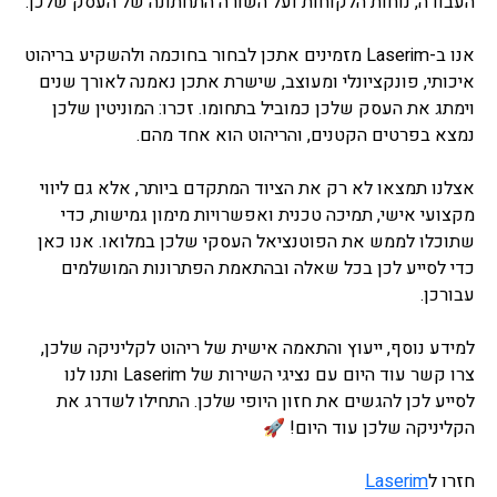
העבודה, נוחות הלקוחות ועל השורה התחתונה של העסק שלכן.
אנו ב-Laserim מזמינים אתכן לבחור בחוכמה ולהשקיע בריהוט
איכותי, פונקציונלי ומעוצב, שישרת אתכן נאמנה לאורך שנים
וימתג את העסק שלכן כמוביל בתחומו. זכרו: המוניטין שלכן
נמצא בפרטים הקטנים, והריהוט הוא אחד מהם.
אצלנו תמצאו לא רק את הציוד המתקדם ביותר, אלא גם ליווי
מקצועי אישי, תמיכה טכנית ואפשרויות מימון גמישות, כדי
שתוכלו לממש את הפוטנציאל העסקי שלכן במלואו. אנו כאן
כדי לסייע לכן בכל שאלה ובהתאמת הפתרונות המושלמים
עבורכן.
למידע נוסף, ייעוץ והתאמה אישית של ריהוט לקליניקה שלכן,
צרו קשר עוד היום עם נציגי השירות של Laserim ותנו לנו
לסייע לכן להגשים את חזון היופי שלכן. התחילו לשדרג את
הקליניקה שלכן עוד היום! 🚀
חזרו ל
Laserim