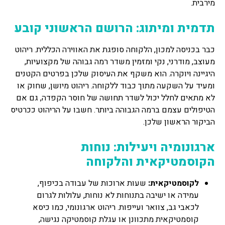
מירבית.
תדמית ומיתוג: הרושם הראשוני קובע
כבר בכניסה למכון, הלקוחה סופגת את האווירה הכללית. ריהוט
מעוצב, מודרני, נקי ומזמין משדר רמה גבוהה של מקצועיות,
היגיינה ויוקרה. הוא משקף את העיסוק שלכן בפרטים הקטנים
ומעיד על השקעה מתוך כבוד ללקוחה. ריהוט מיושן, שחוק או
לא מתאים לחלל יכול לשדר תחושה של חוסר הקפדה, גם אם
הטיפולים עצמם ברמה הגבוהה ביותר. חשבו על הריהוט ככרטיס
הביקור הראשון שלכן.
ארגונומיה ויעילות: נוחות
הקוסמטיקאית והלקוחה
לקוסמטיקאית:
שעות ארוכות של עבודה בכיפוף,
עמידה או ישיבה בתנוחות לא נוחות, עלולות לגרום
לכאבי גב, צוואר ועייפות. ריהוט ארגונומי, כמו כיסא
קוסמטיקאית מתכוונן או עגלת קוסמטיקה נגישה,