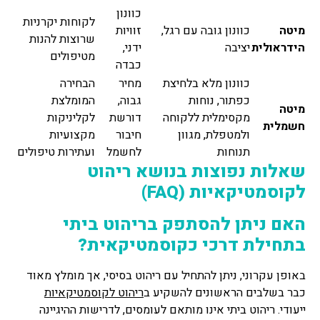
כוונון
לקוחות יקרניות
מיטה
כוונון גובה עם רגל,
זוויות
שרוצות להנות
הידראולית
יציבה
ידני,
מטיפולים
כבדה
כוונון מלא בלחיצת
מחיר
הבחירה
כפתור, נוחות
גבוה,
המומלצת
מיטה
מקסימלית ללקוחה
דורשת
לקליניקות
חשמלית
ולמטפלת, מגוון
חיבור
מקצועיות
תנוחות
לחשמל
ועתירות טיפולים
שאלות נפוצות בנושא ריהוט
לקוסמטיקאיות (FAQ)
האם ניתן להסתפק בריהוט ביתי
בתחילת דרכי כקוסמטיקאית?
באופן עקרוני, ניתן להתחיל עם ריהוט בסיסי, אך מומלץ מאוד
כבר בשלבים הראשונים להשקיע ב
ריהוט לקוסמטיקאיות
ייעודי. ריהוט ביתי אינו מותאם לעומסים, לדרישות ההיגיינה