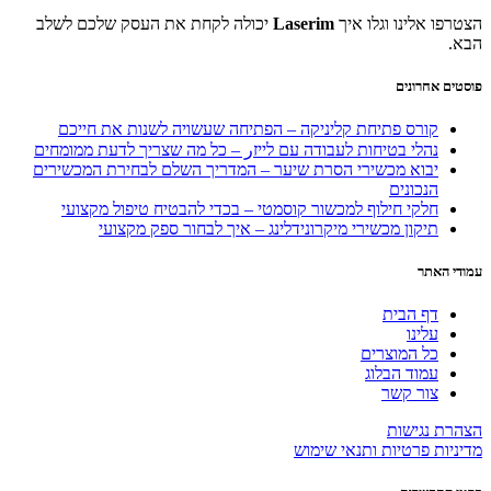
הצטרפו אלינו וגלו איך
Laserim
יכולה לקחת את העסק שלכם לשלב
הבא.
פוסטים אחרונים
קורס פתיחת קליניקה – הפתיחה שעשויה לשנות את חייכם
נהלי בטיחות לעבודה עם לייזر – כל מה שצריך לדעת ממומחים
יבוא מכשירי הסרת שיער – המדריך השלם לבחירת המכשירים
הנכונים
חלקי חילוף למכשור קוסמטי – בכדי להבטיח טיפול מקצועי
תיקון מכשירי מיקרונידלינג – איך לבחור ספק מקצועי
עמודי האתר
דף הבית
עלינו
כל המוצרים
עמוד הבלוג
צור קשר
הצהרת נגישות
מדיניות פרטיות ותנאי שימוש