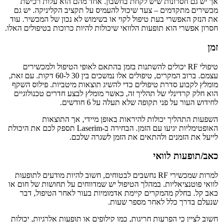
אך יש גם חסרונות שיש לקחת בחשבון. אחד מהם הוא עלות רכישת
מכשירים מתקדמים – צעד שיכול להעמיס על תקציב הקליניקה. יש גם
את הנזק האפשרי בעת טיפול לקוי או בשימוש לא נכון של המכשיר. עוד
חסרון אפשרי הוא תופעות הלוואי שיכולות להיות כרוכות בטיפולים האלו.
זמן
טיפולי RF יכולים להשתנות בזמן בהתאם לאופי הטיפול ולמכשירים
עצמם. ברוב המקרים, טיפולים אלו נמשכים בין 30 ל-60 דקות. עם זאת,
מומלץ לקבוע סדרת טיפולים כדי להשיג תוצאות מיטביות. פילוס השקף
הוא חלק קרדינלי של תהליך זה, כאשר מומלץ לבצע חדרים טכנולוגיים
לחידוש העור על פני תקופה שלא תעלה על 6 חודשים.
השפעות התהליך יכולות להיראות באופן מיידי, אך התוצאות
האופטימליות יגיעו עם הזמן. הבחירה ב-Laserim תספק לכם את היכולת
לייעל את הזמנים ולהתאים את הזמן לשגרה שלכם.
כאב/תופעות לוואי
למרות שמכשירי RF נחשבים לבטוחים, חשוב להיות מודעים לתופעות
לוואי פוטנציאליות. במהלך הטיפול יש שמדווחים על תחושות של חום או
כאב קל. בחלק מהמקרים קיימת אדמומיות בעור לאחר הטיפול, דבר
שנעלם בדרך כלל לאחר מספר שעות.
חשוב לציין כי הפרעות חריגות, כמו קילופים או תופעות אלרגיות, יכולות