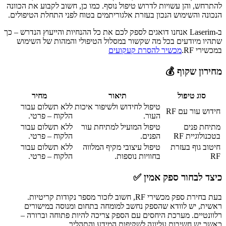
להתרחש, והן עשויות לדרוש טיפול נוסף. כמו כן, חשוב לקבוע את הכוונה
הנכונה והשימוש הנכון בעזרת אלגוריתמים בטוח לפני התחלת הטיפולים.
ב-Laserim אנחנו דואגים לספק לכם את כל ההנחיות והייעוץ הנדרש – כך
שתהיו מיודעים בכל מה שקשור במסלול הטיפולי והמהות של השימוש
במכשירי RF.
מכשיר להסרת קעקועים
מחירון שקוף 💰
סוג טיפול
תיאור
מחיר
טיפול לחידוש ולשיפור איכות
ללא תשלום עבור
חידוש עור עם RF
העור.
הלקוח – פרטי.
מתיחת פנים
טיפול המועיל למתיחת עור
ללא תשלום עבור
בטכנולוגיית RF
הפנים.
הלקוח – פרטי.
חיטוב גוף בעזרת
טיפול עיצובי מקיף המלווה
ללא תשלום עבור
RF
בחוויות נוספות.
הלקוח – פרטי.
כיצד לבחור ספק אמין ✅
בעת בחירת ספק מכשירי RF, חשוב לזכור מספר נקודות קריטיות.
ראשית, יש לוודא שהספק נחשב למומחה בתחום ומנוסה במישורים
רלוונטיים. מערכת היחסים עם הספק צריכה להיות פתוחה וברורה –
כאשר יש חשיבות עליונה לשקיפות המידע והתהליך.