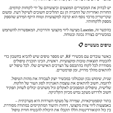
יש לבדוק את המכשירים המוצעים וביצועיהם על ידי לקוחות קודמים.
החזרות ואחריות של החברה הן גם תהליכים חשובים לשיקול דעת. ומשום
שקריטריון מרכזי נוסף הוא קרבה למקצועיות וטווח היקף המידע שהספק
מספק ללקוחותיו.
בהקשר זה, Laserim מציעה ליווי מקצועי והדרכות, המאפשרות להשתמש
במכשירים בצורה נכונה ובטוחה.
טיפים מעשיים 📋
כאשר עובדים עם מכשירי RF, יש מספר טיפים שיש להביא בחשבון כדי
להבטיח תוצאות טובות ומקצועיות. ראשית, הכינו תוכנית טיפולים
מסודרת לכל לקוח בהתבסס על הצרכים האישיים שלו. לכל טיפול יש
להתאים מהלך מדויק, זמן ופרמטרים.
שנית, שימוש נכון וטכנולוגי במכשיר יוצק לעבודה את מהות הטיפול.
לדוגמה, חשוב להתאים את עוצמת האנרגיה לסוג העור של הלקוח.
שלישית, טיפולים המסמכים לאקלים וגיל משתנים יכולים לשחק תפקיד
חשוב ולדרוש מעקב גמיש מכיוון הקליניקה.
בתור קוסמטיקאיות, שמירה על מעקף השרדות היא מערכתית –
באמצעות ליווי צוות מקצועי, דוחות ותיעוד המתקיימים במתודה מסודרת.
בין כול הקואורדינטות הללו תקבלו את היכולת להבטיח חווית טיפול