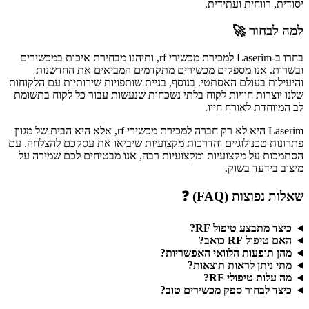
יסודית, רווחית ועתידית.
למה לבחור 🚀
בחרו ב-Laserim למכירת מכשירי rf, ותיהנו מבחירת איכות במכשירים
ובשרות. אנו מספקים מכשירים מתקדמים המביאים את החדשנות
והיעילות בעולם האסתטי. בנוסף, בניית שותפויות שירותיות עם הלקוחות
שלנו יוצרות חוויות לקוח בלתי נשכחות שנעשות עבור כל לקוח בתשומת
לב המיוחדת לאורח חייו.
Laserim היא לא רק חברה למכירת מכשירי rf, אלא היא הבית של מגוון
פתרונות טכנולוגיים והדרכות מקצועיות שיביאו את עסקכם להצלחה. עם
הסתמכות על מקצועיות ומקצועיות רבה, אנו מבטיחים לכם שמירה על
מיצוב בידעד בשוק.
שאלות נפוצות (FAQ) ❓
כיצד מתבצע טיפול RF?
האם טיפול RF כואב?
מהן תופעות הלוואי האפשריות?
מתי ניתן לראות תוצאות?
מה עלות טיפולי RF?
כיצד לבחור ספק מכשירים טוב?