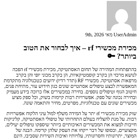
UserAdmin
מאי 9th, 2026
מכירת מכשירי rf – איך לבחור את הטוב
ביותר? 🔑
בהתפתחות המהירה של תחום האסתטיקה, מכירת מכשירי rf הפכה
לנושא מרכזי הן בקרב קוסמטיקאיות, הן בקרב מכוני יופי והן בקרב
מרפאות אסתטיקה. מכשירי RF (תדר רדיו) ידועים כטכנולוגיה מתקדמת
המאפשרת לבצע טיפולים אסתטיים שונים כגון חידוש עור, מתיחת פנים,
חיטוב הגוף וטיפולים נוספים. בחירה במכשירים אלו כרוכה בידע מעמיק
ובחירה נכונה של ספק. אפשרויות רבות קיימות בשוק, וכל ספק מציע
מכשירים שונים עם טכנולוגיות, מפרטים, מחיר והתאמה שונה.
שוק מכירת מכשירי rf יתר על המידה משלף למול עיני הלקוח אפשרויות
רבות. על מנת להצליח בעולם התחרותי של טיפולי האסתטיקה, קליניקות
חייבות למצוא את המכשירים האיכותיים ביותר שיספקו טיפולים יעילים,
מקצועיים, ובסופו של דבר ייקחו את העסק שלהן קדימה. הבנה של
המוצר, יתרונותיו וחסרונותיו, עלויותיו ואיכות השירות שסביבו, הינם