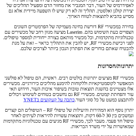
לאפידרמיס של העור, דבר המגביר את מחזור הדם ומפעיל תהליכים של
יצירת קולגן ואלסטין. תהליך זה לא רק שיש לו השפעה מיידית אלא גם
מסייע בהביא לתוצאות לטווח הארוך.
בחירה במכשירי RF דורשת בחינה מעמיקה של הפרמטרים השונים
הצפויים בעת השימוש בהם. Laserim מציעה מגוון רחב של מכשירים עם
טכנולוגיות מתקדמות, וכל מכשיר מותאם בצורה ייחודית למספר טיפולים.
לפני רכישת מכשירי RF, יש להבין את התהליך כראוי – זאת על מנת
להבטיח שאתם בוחרים את הפתרון הנכון ביותר לצרכים שלכם.
יתרונות/חסרונות
מכשירי RF מציעים יתרונות בולטים רבים. ראשית, הם טיפול לא פולשני
המאפשר לקוסמטיקאיות וללקוחות להימנע מהליכים כירורגיים. מכשירים
אלו מצטיינים בהשגת תוצאות טובות בשיפור איכות העור, חידוש תאי
עור והפחתת קמטים. מכשירי RF גם נחשבים בטוחים לשימוש ויכולים
להתבצע כמעט על כל סוגי העור.
כתבה על קעקועים בYNET
יתרון נוסף הוא המהירות והיעילות של טיפולי RF – הטיפולים הם קצרים
ונמשכים בין 30 ל-60 דקות, ותוצאות עשויות להיראות לעיתים לאחר
טיפול חד פעמי. מעבר לכך, מכשירי RF מגיעים עם טכנולוגיות מתקדמות
שמאושרות על ידי משרד הבריאות.