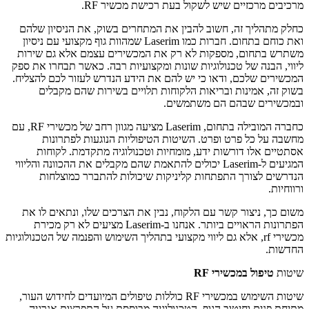
מרכיבים מרכזיים שיש לשקול בעת רכישת מכשיר RF.
כחלק מתהליך זה, חשוב להבין את המתחרים בשוק, את הניסיון שלהם
ואת כוחם בתחום. חברות כמו Laserim שמהוות גוף מקצועי עם ניסיון
משתרש בתחום, מספקות לא רק את המכשירים עצמם אלא גם שירות
ליווי, הבנה של טכנולוגיות שונות ומקצועיות רבה. כאשר תבחרו את ספק
המכשירים שלכם, ודאו כי יש להם את הידע הנדרש לעזור לכם להצליח.
בשוק זה, אמינות ובריאות הלקוחות תלויים בשירות שהם מקבלים
ובמכשירים שבהם הם משתמשים.
כחברה המובילה בתחום, Laserim מציעה מגוון רחב של מכשירי RF, עם
מחשבה על כל פרט ופרט. השיטות הטיפוליות הנוגעות לפתרונות
אסתטיים אלו דורשות ידע, מומחיות וטכנולוגיה מתקדמת. לקוחות
המגיעים ל-Laserim יכולים להתאמת שהם מקבלים את ההכוונה והליווי
הנדרשים לצורך התפתחות קליניקות שיכולות להתברר כמוצלחות
ורווחיות.
משום כך, ניצור קשר עם הלקוח, נבין את הצרכים שלו, ונתאים לו את
הפתרונות הראויים ביותר. אנחנו ב-Laserim מציעים לא רק מכירת
מכשירי rf, אלא גם ליווי מקצועי בתהליך השימוש והפנמה של הטכנולוגיות
החדשות.
שיטות
טיפול במכשירי RF
שיטות השימוש במכשירי RF כוללות טיפולים המיועדים לחידוש העור,
מתיחת פנים וחיטוב הגוף. הטכנולוגיה מבוססת על התפרצות אנרגיה