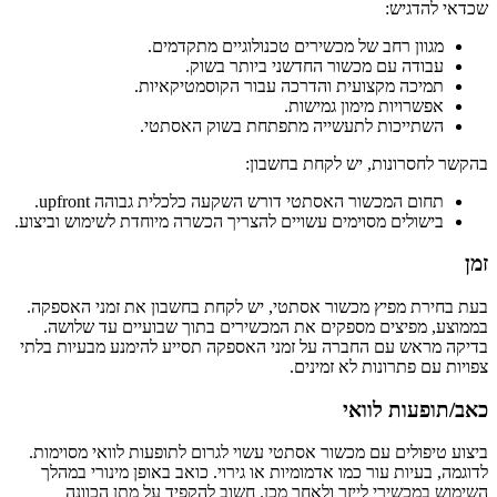
שכדאי להדגיש:
מגוון רחב של מכשירים טכנולוגיים מתקדמים.
עבודה עם מכשור החדשני ביותר בשוק.
תמיכה מקצועית והדרכה עבור הקוסמטיקאיות.
אפשרויות מימון גמישות.
השתייכות לתעשייה מתפתחת בשוק האסתטי.
בהקשר לחסרונות, יש לקחת בחשבון:
תחום המכשור האסתטי דורש השקעה כלכלית גבוהה upfront.
בישולים מסוימים עשויים להצריך הכשרה מיוחדת לשימוש וביצוע.
זמן
בעת בחירת מפיץ מכשור אסתטי, יש לקחת בחשבון את זמני האספקה.
בממוצע, מפיצים מספקים את המכשירים בתוך שבועיים עד שלושה.
בדיקה מראש עם החברה על זמני האספקה תסייע להימנע מבעיות בלתי
צפויות עם פתרונות לא זמינים.
כאב/תופעות לוואי
ביצוע טיפולים עם מכשור אסתטי עשוי לגרום לתופעות לוואי מסוימות.
לדוגמה, בעיות עור כמו אדמומיות או גירוי. כואב באופן מינורי במהלך
השימוש במכשירי לייזר ולאחר מכן. חשוב להקפיד על מתן הכוונה