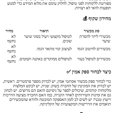
מפורטת ללקוחות לפני טיפול, לחלוק עימם את מלוא המידע כדי למנוע
תופעות לוואי לא רצויות.
מחירון שקוף 💰
סוג מכשיר
תיאור
מחיר
מכשירי לייזר להסרת
לטיפול מקצועי ויעיל בסוגי שיער
לא
שיער
שונים.
נחשף
לא
מכשירים לחיטוב הגוף
לעיצוב קווי מתאר הגוף.
נחשף
לא
מכשירים לטיפול בעור
לטיפולים ממוקדים באקנה וקמטים.
נחשף
כיצד לבחור ספק אמין ✅
כדי לבחור ספק מכשור אסתטי אמין, יש לבדוק מספר פרמטרים. ראשית,
יש לבדוק את המוניטין של החברה בשוק. שנית, יש לבקש המלצות
מלקוחות קודמים, שיכולים לספר על ניסיונם והאם הם מרוצים. יש לבחון
גם את זמינות השירותים לאחר הקנייה, כמו האם החברה מציעה הדרכות
וייעוץ טכני? יש לשים לב לזמן האספקה המובטח ולוודא שהמכשירים
תואמים את הדרישות המקצועיות של הקליניקה.