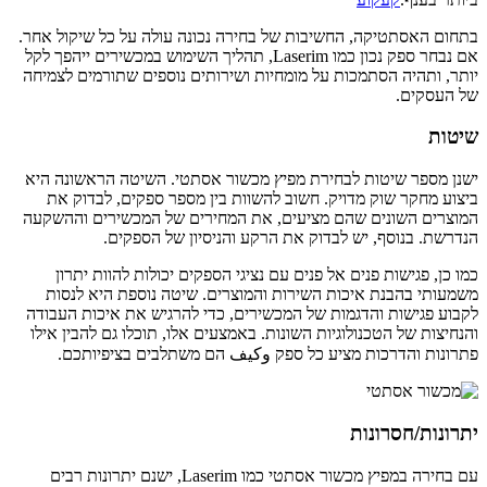
בתחום האסתטיקה, החשיבות של בחירה נכונה עולה על כל שיקול אחר.
אם נבחר ספק נכון כמו Laserim, תהליך השימוש במכשירים ייהפך לקל
יותר, ותהיה הסתמכות על מומחיות ושירותים נוספים שתורמים לצמיחה
של העסקים.
שיטות
ישנן מספר שיטות לבחירת מפיץ מכשור אסתטי. השיטה הראשונה היא
ביצוע מחקר שוק מדויק. חשוב להשוות בין מספר ספקים, לבדוק את
המוצרים השונים שהם מציעים, את המחירים של המכשירים וההשקעה
הנדרשת. בנוסף, יש לבדוק את הרקע והניסיון של הספקים.
כמו כן, פגישות פנים אל פנים עם נציגי הספקים יכולות להוות יתרון
משמעותי בהבנת איכות השירות והמוצרים. שיטה נוספת היא לנסות
לקבוע פגישות והדגמות של המכשירים, כדי להרגיש את איכות העבודה
והנחיצות של הטכנולוגיות השונות. באמצעים אלו, תוכלו גם להבין אילו
פתרונות והדרכות מציע כל ספק وكيف הם משתלבים בציפיותכם.
יתרונות/חסרונות
עם בחירה במפיץ מכשור אסתטי כמו Laserim, ישנם יתרונות רבים