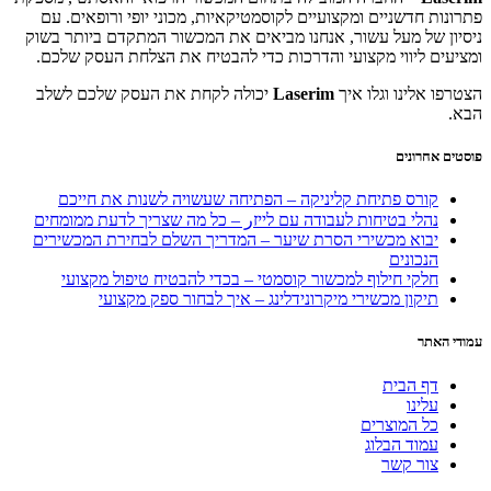
פתרונות חדשניים ומקצועיים לקוסמטיקאיות, מכוני יופי ורופאים. עם
ניסיון של מעל עשור, אנחנו מביאים את המכשור המתקדם ביותר בשוק
ומציעים ליווי מקצועי והדרכות כדי להבטיח את הצלחת העסק שלכם.
הצטרפו אלינו וגלו איך
Laserim
יכולה לקחת את העסק שלכם לשלב
הבא.
פוסטים אחרונים
קורס פתיחת קליניקה – הפתיחה שעשויה לשנות את חייכם
נהלי בטיחות לעבודה עם לייזر – כל מה שצריך לדעת ממומחים
יבוא מכשירי הסרת שיער – המדריך השלם לבחירת המכשירים
הנכונים
חלקי חילוף למכשור קוסמטי – בכדי להבטיח טיפול מקצועי
תיקון מכשירי מיקרונידלינג – איך לבחור ספק מקצועי
עמודי האתר
דף הבית
עלינו
כל המוצרים
עמוד הבלוג
צור קשר