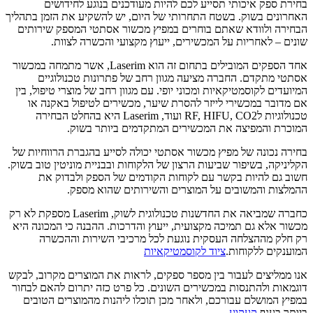
בחירת ספק איכותי תסייע לכם להיות מעודכנים בנוגע לחידושים
האחרונים בשוק. בשטח התחרותי של היום, יש להשקיע את הזמן בתהליך
הבחירה ולוודא שאתם בוחרים במפיץ מכשור אסתטי המספק שירותים
שונים – לאחריות על המכשירים, ייעוץ מקצועי והכשרה לצוות.
אחד הספקים המובילים בתחום זה הוא Laserim, אשר מתמחה במכשור
אסתטי מתקדם. החברה מציעה מגוון רחב של פתרונות טכנולוגיים
המיועדים לקוסמטיקאיות ומכוני יופי. עם מגוון רחב של מוצרי טיפול, בין
אם מדובר במכשירי לייזר להסרת שיער, מכשירים לטיפול באקנה או
טכנולוגיות לRF, HIFU, CO2 ועוד, Laserim היא בהחלט הבחירה
המוכרת והמפיצה את המכשירים המתקדמים ביותר בשוק.
בחירה נכונה של מפיץ מכשור אסתטי יכולה לסייע בהגברת הרווחיות של
הקליניקה, בשיפור שביעות הרצון של הלקוחות ובבניית מוניטין טוב בשוק.
חשוב גם להיות בקשר עם לקוחות הקודמים של הספק ולבדוק את
ההמלצות והמשובים על המוצרים והשירותים שהוא מספק.
כחברה שמביאה את החדשנות טכנולוגית לשוק, Laserim מספקת לא רק
מכשור אלא גם תמיכה מקצועית, ייעוץ והדרכות. ההבנה כי המכונה היא
רק חלק מההצלחה העסקית נוגעת לכל מרכיבי השירות וההכשרה
המוענקים ללקוחות.
ציוד לקוסמטיקאיות
אנו ממליצים לעבור בין מספר ספקים, לראות את המוצרים מקרוב, לבקש
דוגמאות ולהתנסות במכשירים השונים. כל פרט כזה יתרום להאם לבחור
במפיץ המושלם עבורכם, ולאחר מכן תוכלו ליהנות מהמוצרים הטובים
ביותר בענף.
קעקוע