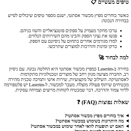
טיפים מעשיים 📋
כאשר בוחרים מפיץ מכשור אסתטי, ישנם מספר טיפים שיכולים לסייע
בבחירה הנכונה:
ערכו מחקר מעמיק על ספקים פוטנציאליים והשוו בניהם.
פגשו את נציגי הספק והבינו מהם השירותים הנלווים.
למדו מגורמים אחרים בתחום על ניסיונם עם הספק.
בדקו זמינות והדרכות למוצרים שתרכשו.
למה לבחור 🚀
בחירה ב-Laserim כמפיץ מכשור אסתטי היא החלטה נכונה. עם ניסיון
רב, החברה מציעה מגוון רחב של מוצרים וטכנולוגיות מתקדמות
לאסתטיקה. השילוב של מקצועיות, שירות אישי ותמיכה טכנית מהירה
מבטיחים שיתוף פעולה מוצלח. מעבר למכשור, ל-Laserim יש פלטפורמה
לליווי צמוד והדרכה, דבר שמבטיח לקוחות מרוצים וצמיחה עסקית.
שאלות נפוצות (FAQ) ❓
איך בוחרים מפיץ מכשור אסתטי?
מה היתרונות בשימוש במכשור אסתטי?
האם יש תופעות לוואי לאחר שימוש במכשור אסתטי?