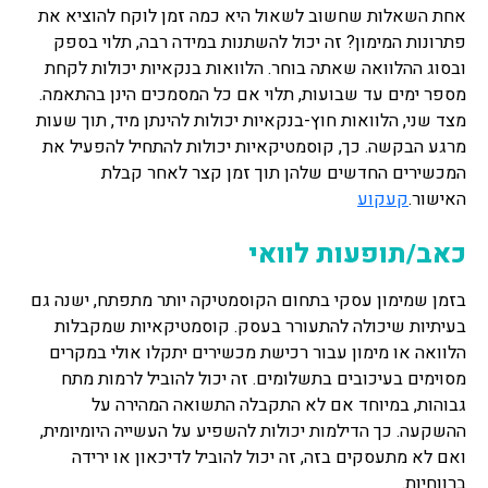
אחת השאלות שחשוב לשאול היא כמה זמן לוקח להוציא את
פתרונות המימון? זה יכול להשתנות במידה רבה, תלוי בספק
ובסוג ההלוואה שאתה בוחר. הלוואות בנקאיות יכולות לקחת
מספר ימים עד שבועות, תלוי אם כל המסמכים הינן בהתאמה.
מצד שני, הלוואות חוץ-בנקאיות יכולות להינתן מיד, תוך שעות
מרגע הבקשה. כך, קוסמטיקאיות יכולות להתחיל להפעיל את
המכשירים החדשים שלהן תוך זמן קצר לאחר קבלת
האישור.
קעקוע
כאב/תופעות לוואי
בזמן שמימון עסקי בתחום הקוסמטיקה יותר מתפתח, ישנה גם
בעיתיות שיכולה להתעורר בעסק. קוסמטיקאיות שמקבלות
הלוואה או מימון עבור רכישת מכשירים יתקלו אולי במקרים
מסוימים בעיכובים בתשלומים. זה יכול להוביל לרמות מתח
גבוהות, במיוחד אם לא התקבלה התשואה המהירה על
ההשקעה. כך הדילמות יכולות להשפיע על העשייה היומיומית,
ואם לא מתעסקים בזה, זה יכול להוביל לדיכאון או ירידה
ברווחיות.