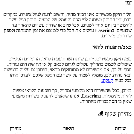
זמן
הליך תיקון מכשירים אינו תמיד מהיר, וחשוב לדעת לנהל ציפיות. במקרים
רבם, זמן התיקון משתנה לפי הסוג והעומק של הבעיה. תיקון רגיל עשוי
להימשך בין יום אחד לשניים, אבל טיוב או שדרוג עשויים להארך עד
שבועיים. ב
Laserim
עושים את הכל כדי לצמצם את זמן ההמתנה ולספק
שירותים מהירים.
כאב/תופעות לוואי
בזמן תיקון מכשירים, ייתכן שיתרחשו תופעות לוואי. החומרים הכימיים
שיכולים לשמש בתהליך עלולים לגרום לכאב קל או תחושת חום עורית.
נוסף על כך, אם מכשירים לא מתוחזקים כראוי, תיתכן גם עלייה ברגישות
ובאי נוחות. לכן, מומלץ לשמור על קשר עם הספק שלכם ולעדכן אותו
בכל בעיה.
קעקוע
כמובן, ככל שהשירות הוא מקצועי ומדויק, כך תופעות הלוואי צפויות
להיות מינימליות. ב
Laserim
, אנחנו שואפים להעניק כשירות מקצועי
שאין בו הסתבכויות מיותרות.
מחירון שקוף 💰
שירות
תיאור
מחירון