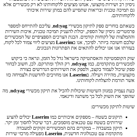
ניסיון רב ושירות מקצועי, אנחנו מציעים ללקוחותינו לא רק מכשירים אלא
גם תמיכה טכנית ובריאות שתסייע להם במתן שירות איכותי
ללקוחותיהם.
כשאתם בוחרים ספק לתיקון מכשירי
nd:yag
, עליכם להתייחס למספר
פרמטרים: ניסיון של הספק, יכולת להעניק תמיכה טכנית, איכות השירות
וההמלצות של לקוחות קודמים. הבנת הצרכים הספציפיים של המכשירים
שלכם חשובה ביותר. לפיכך, אנו ב
Laserim
מציעים ליווי צמוד לכל לקוח,
בעזרתו אנו אנו יכולים להתאים את הפתרונות הנכונים.
שוק הקוסמטיקה והאסתטיקה בישראל גדל כל הזמן, ונראה כי ביקוש
למכשירים מתקדמים, כמו
nd:yag
, רק הולך ומתרקם. לכן, חשוב לבחור
ספק שיכול לעמוד בקצב, ולספק את השירותים הנדרשים בצורה
מקצועית, מהירה ויעילה. ב
Laserim
אנו מחויבים לחדשנות ולצמיחה כזו
אשר תורמת להצלחת לקוחותינו.
כעת נעמיק במגוון השיטות שיכולות להכיל את תיקון מכשירי
nd:yag
, מה
שהופך את השוק לכל כך משתנה ודינאמי.
שיטות לתיקון מכשירים:
תיקונים בשטח – מספקים איכותיים כמו
Laserim
יכולים להציע
שירותים בשטח עם טכנאים מוסמכים, דבר שיכול לחסוך זמן יקר.
תיקון במעבדה – במקרים בהם המכשירים זקוקים למעבדה
מתקדמת עם טכנולוגיה חדשנית,
Laserim
מפעילה מרכזי שירות