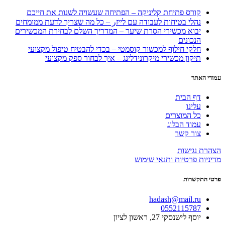
קורס פתיחת קליניקה – הפתיחה שעשויה לשנות את חייכם
נהלי בטיחות לעבודה עם לייזر – כל מה שצריך לדעת ממומחים
יבוא מכשירי הסרת שיער – המדריך השלם לבחירת המכשירים
הנכונים
חלקי חילוף למכשור קוסמטי – בכדי להבטיח טיפול מקצועי
תיקון מכשירי מיקרונידלינג – איך לבחור ספק מקצועי
עמודי האתר
דף הבית
עלינו
כל המוצרים
עמוד הבלוג
צור קשר
הצהרת נגישות
מדיניות פרטיות ותנאי שימוש
פרטי התקשרות
hadash@mail.ru
0552115787
יוסף לישנסקי 27, ראשון לציון