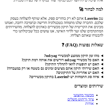
אלה שיכולים להיוועד לכם כמקור עוזר במקרה של בעיות טכניות.
למה לבחור 🚀
עם
Laserim
אתם לא רק בוחרים ספק, אלא שותף להצלחה בעסק
שלכם. החברה שלנו מתמחה בטכנולוגיה חדישה ובתמיכה רחבה, ואנחנו
מבינים את הקריטית של תיקון מכשירים כאדנים להצלחה. מהשירותים
המתקדמים שלנו ועד לליווי האישי, אנו עושים ככל שביכולתנו כדי
להבטיח שאתם תצליחו.
שאלות נפוצות (FAQ) ❓
מהו זמן תיקון ממוצע למכשירי nd:yag?
האם כל מכשירי nd:yag דורשים את אותה רמת תיקון?
האם יש תופעות לוואי לתהליך התיקון?
האם שירותי תיקון אתם מציעים זמינים גם בשטח או רק במעבדה?
האם יש אחריות על התיקונים?
איזה סוג התמחות יש לLaserim בתיקון מכשירים?
שירותים ומוצרים
מכשור מקצועי
ציוד וריהוט משלים
אודות