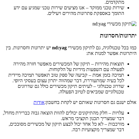
מתקדמים.
שירות טכני ממוקד – אנו מציעים שירות טכני שמגיע עם ידע
התומך באספקת פתרונות מהירים ויעילים.
יתרונות/חסרונות
כמו בכל טכנולוגיה, גם לתיקון מכשירי
nd:yag
יש יתרונות וחסרונות. בין
היתרונות אפשר למנות את:
תוצאות מהירות – תיקון של המכשירים מאפשר חזרה מהירה
לפעולה עם השפעות מידיות על הלקוחות.
תמיכה בזמן אמת – קביעה של ספק טוב תאפשר תמיכה מיידית
לכל בעיה שמתעוררת, דבר שמהווה יתרון עצום בעסקי היופי.
שדרוג טכנולוגי – לעיתים תיקון מכשירים כולל גם שדרוגים
טכנולוגיים שמביאים לטיוב הפעולה.
אולם ישנם גם חסרונות שאותם יש לקחת בחשבון:
אודות
עלויות – חלק מהתיקונים יכולים להוות הוצאה גבוה כברירת מחדל,
דבר שמצריך תכנון תקציבי מראש.
מורכבות – לא כל אחד יכול לבצע תיקון של מכשירים מסובכים,
דבר שמצריך מקצועיות רבה.