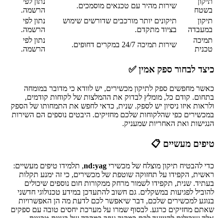
תיקון
נתון לפי
שירות מהיר עם טכנאים מוסמכים.
בשטח
הרשמה.
תיקון
תיקונים יותר מורכבים שדורשים שימוש
נתון לפי
במעבדה
בציוד מתקדם.
הרשמה.
תמיכה
נתון לפי
שירות תמיכה 24/7 במקרים דחופים.
טכנית
הרשמה.
כיצד לבחור ספק אמין ✅
כאשר מחפשים ספק לתיקון מכשירים, יש לוודא כי מדובר במומחה
בתחום. קודם כל, מומלץ לבדוק את ההמלצות של לקוחות קודמים,
ולראות איזו ניסיון יש לספק. שנית, כדאי לחפש את התמחותו של הספק
במכשירים כפי שהלקוחות שלכם מחזיקים. היבטים נוספים הם השירות
הנגישות ואת האחריות שמעניק.
טיפים מעשיים 📋
כדי להבטיח תיקון מוצלח של מכשירי
nd:yag
, תלמידו טיפים מעשיים:
ראשית, הקפידו על תחזוקה שוטפת של מכשירים, כי זה ימנע תקלות
בעתיד. שנית, תקפידו לשמור מרחק ממקורות חום נוספים שיכולים
להוביל לפגיעות במשקלים. גם חשוב להתעדכן במידע טכנולוגי חדשני
בנוגע למכשירים שלכם, דבר שיאפשר לכם לדעת מה הן האפשרויות
שאתם מחזיקים כרגע. לבסוף שמרו על מערכת יחסים טובה עם ספקים