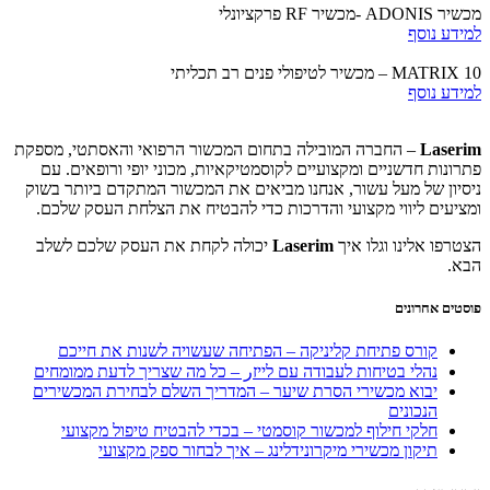
מכשיר ADONIS -מכשיר RF פרקציונלי
למידע נוסף
MATRIX 10 – מכשיר לטיפולי פנים רב תכליתי
למידע נוסף
Laserim
– החברה המובילה בתחום המכשור הרפואי והאסתטי, מספקת
פתרונות חדשניים ומקצועיים לקוסמטיקאיות, מכוני יופי ורופאים. עם
ניסיון של מעל עשור, אנחנו מביאים את המכשור המתקדם ביותר בשוק
ומציעים ליווי מקצועי והדרכות כדי להבטיח את הצלחת העסק שלכם.
הצטרפו אלינו וגלו איך
Laserim
יכולה לקחת את העסק שלכם לשלב
הבא.
פוסטים אחרונים
קורס פתיחת קליניקה – הפתיחה שעשויה לשנות את חייכם
נהלי בטיחות לעבודה עם לייזر – כל מה שצריך לדעת ממומחים
יבוא מכשירי הסרת שיער – המדריך השלם לבחירת המכשירים
הנכונים
חלקי חילוף למכשור קוסמטי – בכדי להבטיח טיפול מקצועי
תיקון מכשירי מיקרונידלינג – איך לבחור ספק מקצועי