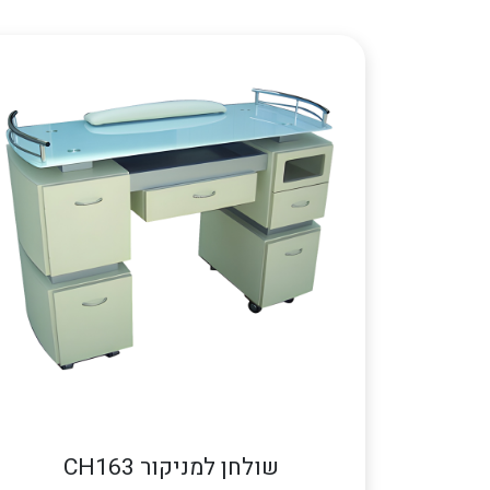
שולחן למניקור CH163