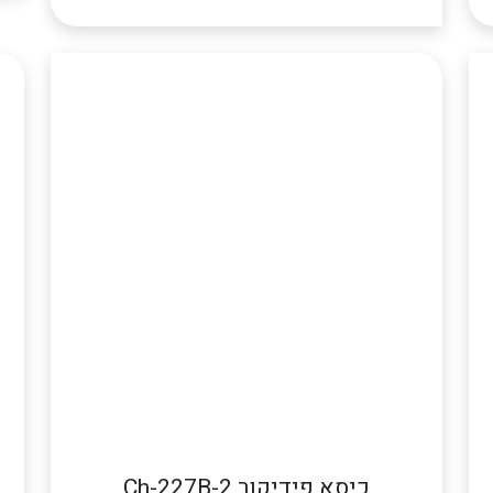
כיסא פידיקור Ch-227B-2