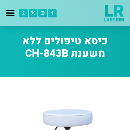
כיסא טיפולים ללא
משענת CH-843B